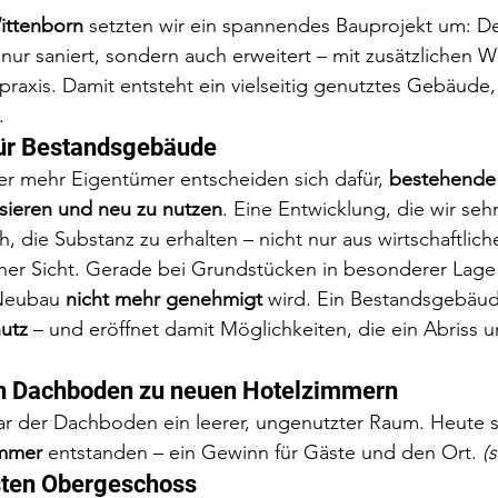
ttenborn
 setzten wir ein spannendes Bauprojekt um: D
nur saniert, sondern auch erweitert – mit zusätzlichen
raxis. Damit entsteht ein vielseitig genutztes Gebäude,
.
ür Bestandsgebäude
mer mehr Eigentümer entscheiden sich dafür, 
bestehende
isieren und neu zu nutzen
. Eine Entwicklung, die wir seh
h, die Substanz zu erhalten – nicht nur aus wirtschaftlich
cher Sicht. Gerade bei Grundstücken in besonderer Lage
 Neubau 
nicht mehr genehmigt
 wird. Ein Bestandsgebäu
utz
 – und eröffnet damit Möglichkeiten, die ein Abriss 
n Dachboden zu neuen Hotelzimmern
r der Dachboden ein leerer, ungenutzter Raum. Heute si
immer
 entstanden – ein Gewinn für Gäste und den Ort. 
(
rsten Obergeschoss