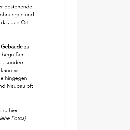
er bestehende 
 Wohnungen und 
 das den Ort 
 Gebäude zu 
r begrüßen. 
er, sondern 
 kann es 
de hingegen 
und Neubau oft 
nd hier 
siehe Fotos)