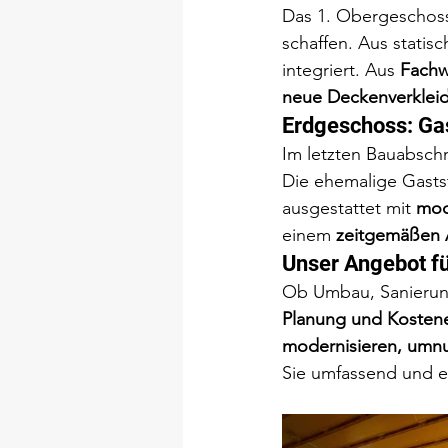
Das 1. Obergeschoss 
schaffen. Aus statis
integriert. Aus 
Fachw
neue Deckenverklei
Erdgeschoss: Ga
Im letzten Bauabschn
Die ehemalige Gastst
ausgestattet mit 
mod
einem 
zeitgemäßen
Unser Angebot fü
Ob Umbau, Sanierung
Planung und Kostener
modernisieren, umnu
Sie umfassend und e