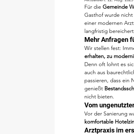
Für die 
Gemeinde Wi
Gasthof wurde nicht 
einer modernen Arztp
langfristig bereichert
Mehr Anfragen f
Wir stellen fest: Im
erhalten, zu modern
Denn oft lohnt es sic
auch aus baurechtli
passieren, dass ein
genießt 
Bestandssch
nicht bieten.
Vom ungenutzte
Vor der Sanierung wa
komfortable Hotelz
Arztpraxis im e