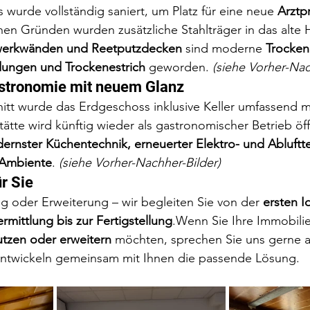
wurde vollständig saniert, um Platz für eine neue 
Arztp
chen Gründen wurden zusätzliche Stahlträger in das alte 
erkwänden und Reetputzdecken
 sind moderne 
Trocke
dungen und Trockenestrich
 geworden. 
(siehe Vorher-Nac
stronomie mit neuem Glanz
itt wurde das Erdgeschoss inklusive Keller umfassend mo
ätte wird künftig wieder als gastronomischer Betrieb öf
ernster Küchentechnik, erneuerter Elektro- und Abluftt
 Ambiente
. 
(siehe Vorher-Nachher-Bilder)
r Sie
 oder Erweiterung – wir begleiten Sie von der 
ersten I
mittlung bis zur Fertigstellung
.Wenn Sie Ihre Immobilie
tzen oder erweitern
 möchten, sprechen Sie uns gerne a
ntwickeln gemeinsam mit Ihnen die passende Lösung.