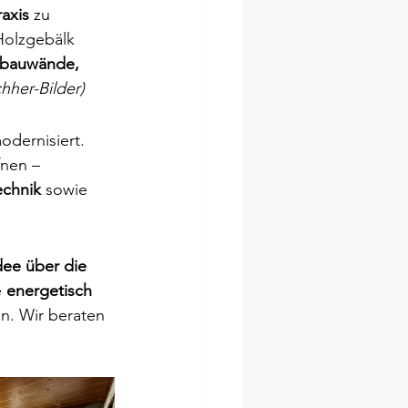
raxis
 zu 
Holzgebälk 
nbauwände, 
hher-Bilder)
dernisiert. 
fnen – 
echnik
 sowie 
dee über die 
 
energetisch 
n. Wir beraten 