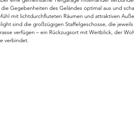
ber eine gemeinsame Tiefgarage miteinander verbunde
t die Gegebenheiten des Geländes optimal aus und schaf
hl mit lichtdurchfluteten Räumen und attraktiven Auß
ight sind die großzügigen Staffelgeschosse, die jeweils 
rasse verfügen – ein Rückzugsort mit Weitblick, der Wo
se verbindet.