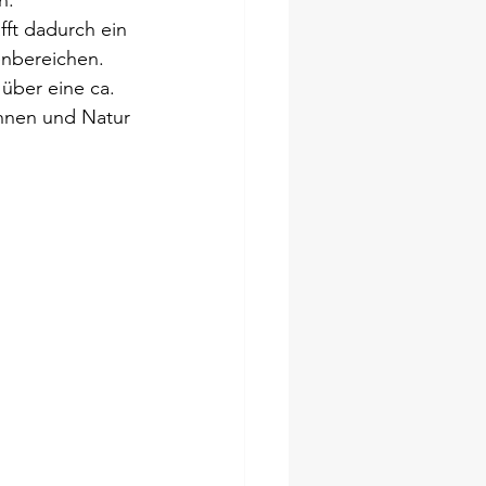
n.
ft dadurch ein 
enbereichen.
über eine ca. 
hnen und Natur 